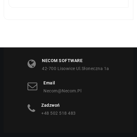
NECOM SOFTWARE
42-700 Lisowice Ul.Słoneczna 1a
Email
Necom@necom.pl
Zadzwoń
+48 502 518 483